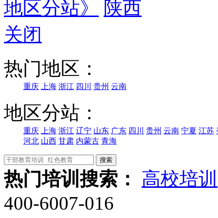
地区分站》
陕西
关闭
热门地区：
重庆
上海
浙江
四川
贵州
云南
地区分站：
重庆
上海
浙江
辽宁
山东
广东
四川
贵州
云南
宁夏
江苏
河北
山西
甘肃
内蒙古
青海
热门培训搜索：
高校培训
400-6007-016