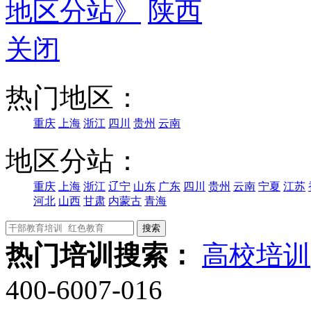
地区分站》
陕西
关闭
热门地区：
重庆
上海
浙江
四川
贵州
云南
地区分站：
重庆
上海
浙江
辽宁
山东
广东
四川
贵州
云南
宁夏
江苏
河北
山西
甘肃
内蒙古
青海
热门培训搜索：
高校培训
400-6007-016